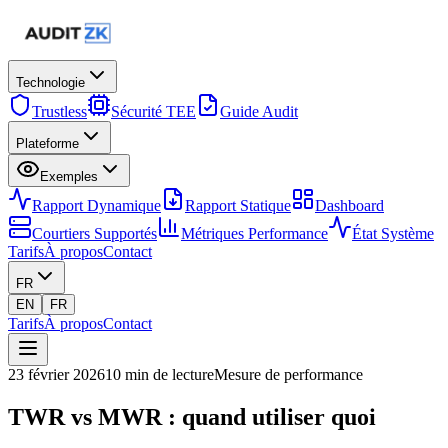
Technologie
Trustless
Sécurité TEE
Guide Audit
Plateforme
Exemples
Rapport Dynamique
Rapport Statique
Dashboard
Courtiers Supportés
Métriques Performance
État Système
Tarifs
À propos
Contact
FR
EN
FR
Tarifs
À propos
Contact
23 février 2026
10 min de lecture
Mesure de performance
TWR vs MWR : quand utiliser quoi