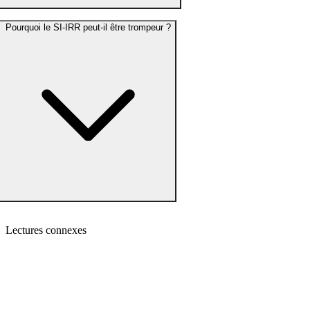
Pourquoi le SI-IRR peut-il être trompeur ?
Lectures connexes
TWR vs PnL : votre courbe d'equity vous ment
Pourquoi le PnL absolu est une vanity metric et comment le TWR
révèle la vraie performance.