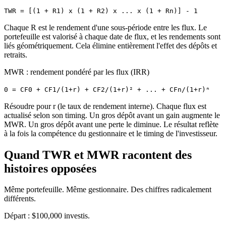
TWR = [(1 + R1) x (1 + R2) x ... x (1 + Rn)] - 1
Chaque R est le rendement d'une sous-période entre les flux. Le
portefeuille est valorisé à chaque date de flux, et les rendements sont
liés géométriquement. Cela élimine entièrement l'effet des dépôts et
retraits.
MWR : rendement pondéré par les flux (IRR)
0 = CF0 + CF1/(1+r) + CF2/(1+r)² + ... + CFn/(1+r)ⁿ
Résoudre pour r (le taux de rendement interne). Chaque flux est
actualisé selon son timing. Un gros dépôt avant un gain augmente le
MWR. Un gros dépôt avant une perte le diminue. Le résultat reflète
à la fois la compétence du gestionnaire et le timing de l'investisseur.
Quand TWR et MWR racontent des
histoires opposées
Même portefeuille. Même gestionnaire. Des chiffres radicalement
différents.
Départ : $100,000 investis.